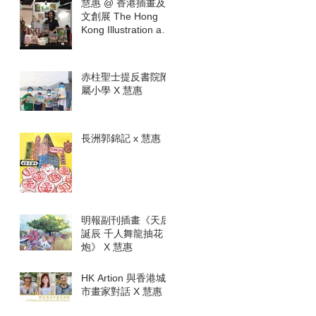
慧惠 @ 香港插畫及
文創展 The Hong
Kong Illustration and
Creative Show
赤柱聖士提反書院附
屬小學 X 慧惠
長洲郭錦記 x 慧惠
明報副刊插畫《天后
誕辰 千人舞龍抽花
炮》 X 慧惠
HK Artion 與香港城
市畫家對話 X 慧惠