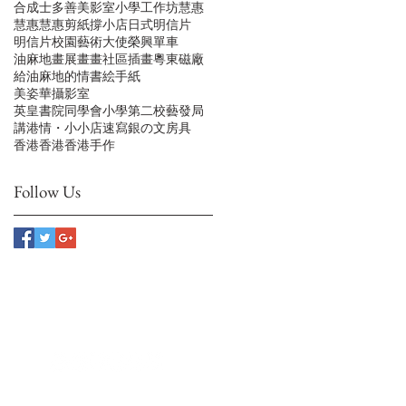
合成士多
善美影室
小學
工作坊
慧惠
慧惠‬
慧惠剪紙
撐小店
日式明信片
明信片
校園藝術大使
榮興單車
油麻地
畫展
畫畫
社區插畫
粵東磁廠
給油麻地的情書
絵手紙
美姿華攝影室
英皇書院同學會小學第二校
藝發局
講港情・小小店
速寫
銀の文房具
香港
香港‬
香港手作
Follow Us