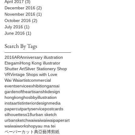
April 2017
(3)
3 posts
December 2016
(2)
2 posts
November 2016
(1)
1 post
October 2016
(2)
2 posts
July 2016
(1)
1 post
June 2016
(1)
1 post
Search By Tags
2016
AR
Anniversary illustration
Etegami
Hong Kong illustrator
Shutter Art
Silver Stationery Shop
VR
Vintage Shops with Love
Wai Wai
artist
commercial
eventservice
exhibition
gansai
gardenoftheartisans
hkdesign
hongkong
hosbby
illustration
instaartist
interiordesign
media
papercut
partyservice
postcards‬
silhouette
ss18
urban sketch
urbansketch
waiwai
waiwaipaperart
waiwai‬
workshop
yau ma tei
ペーパーカット
典亞藝博
剪紙