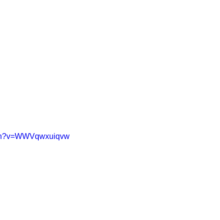
tch?v=WWVqwxuiqvw