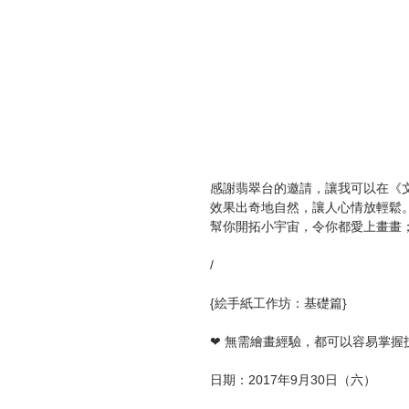
感謝翡翠台的邀請，讓我可以在《文
效果出奇地自然，讓人心情放輕鬆。
幫你開拓小宇宙，令你都愛上畫畫
/
{絵手紙工作坊：基礎篇}
❤ 無需繪畫經驗，都可以容易掌握技
日期：2017年9月30日（六）