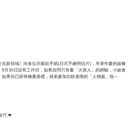
化新領域》向各位示範絵手紙(日式手繪明信片)，吊筆作畫的線條
9月30日設有工作坊，如果自問只有畫「火柴人」的經驗，小妹會
；如果你已經有繪畫基礎，就來參加比較進階的「人物篇」啦～
巧 ❤