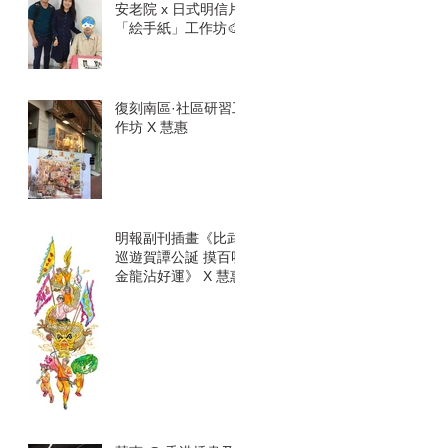
安老院 x 日式明信片
「絵手紙」工作坊🎨
復刻南區·社區研習工
作坊 X 慧惠
明報副刊插畫《比武
巡遊賀譚公誕 摸百呎
金龍沾好運》 X 慧惠