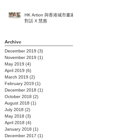
HK Artion 與香港城市畫家
對話 X 慧惠
Archive
December 2019
(3)
3 posts
November 2019
(1)
1 post
May 2019
(4)
4 posts
April 2019
(6)
6 posts
March 2019
(2)
2 posts
February 2019
(1)
1 post
December 2018
(1)
1 post
October 2018
(2)
2 posts
August 2018
(1)
1 post
July 2018
(2)
2 posts
May 2018
(3)
3 posts
April 2018
(4)
4 posts
January 2018
(1)
1 post
December 2017
(1)
1 post