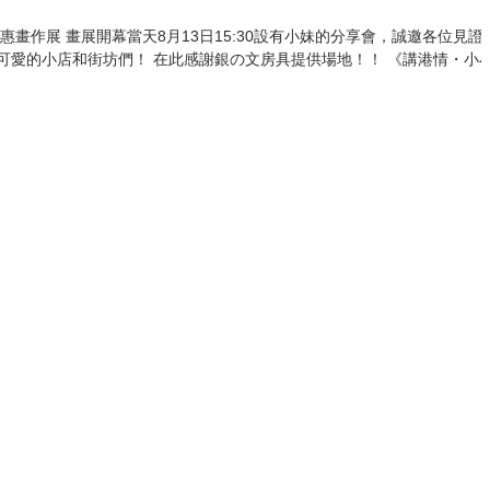
分享會，誠邀各位見證小
銀の文房具提供場地！！ 《講港情・小小