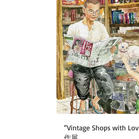
“Vintage Shops wi
作展