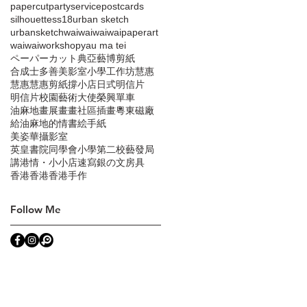
papercut
partyservice
postcards‬
silhouette
ss18
urban sketch
urbansketch
waiwai
waiwaipaperart
waiwai‬
workshop
yau ma tei
ペーパーカット
典亞藝博
剪紙
合成士多
善美影室
小學
工作坊
慧惠
慧惠‬
慧惠剪紙
撐小店
日式明信片
明信片
校園藝術大使
榮興單車
油麻地
畫展
畫畫
社區插畫
粵東磁廠
給油麻地的情書
絵手紙
美姿華攝影室
英皇書院同學會小學第二校
藝發局
講港情・小小店
速寫
銀の文房具
香港
香港‬
香港手作
Follow Me