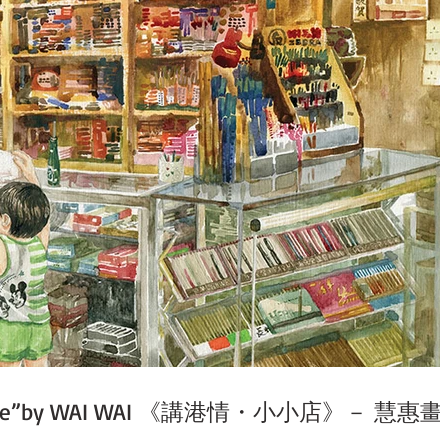
th Love”by WAI WAI 《講港情・小小店》－ 慧惠畫