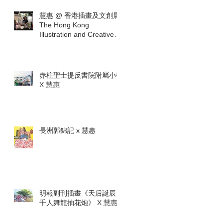
慧惠 @ 香港插畫及文創展
The Hong Kong
Illustration and Creative
Show
赤柱聖士提反書院附屬小學
X 慧惠
長洲郭錦記 x 慧惠
明報副刊插畫《天后誕辰
千人舞龍抽花炮》 X 慧惠