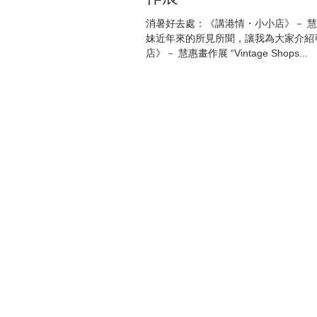
消暑好去處：《講港情・小小店》－ 慧惠畫作展 畫展開幕當天8月13日15:30設有小妹的
妹近年來的所見所聞，讓我為大家介紹可愛的小店和街坊們！ 在此感謝
店》－ 慧惠畫作展 “Vintage Shops...