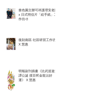
嗇色園主辦可祥護理安老院
x 日式明信片「絵手紙」工
作坊🎨
復刻南區·社區研習工作坊
X 慧惠
明報副刊插畫《比武巡遊賀
譚公誕 摸百呎金龍沾好
運》 X 慧惠