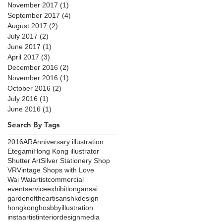
November 2017
(1)
1 post
September 2017
(4)
4 posts
August 2017
(2)
2 posts
July 2017
(2)
2 posts
June 2017
(1)
1 post
April 2017
(3)
3 posts
December 2016
(2)
2 posts
November 2016
(1)
1 post
October 2016
(2)
2 posts
July 2016
(1)
1 post
June 2016
(1)
1 post
Search By Tags
2016
AR
Anniversary illustration
Etegami
Hong Kong illustrator
Shutter Art
Silver Stationery Shop
VR
Vintage Shops with Love
Wai Wai
artist
commercial
eventservice
exhibition
gansai
gardenoftheartisans
hkdesign
hongkong
hosbby
illustration
instaartist
interiordesign
media