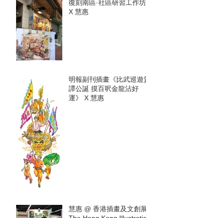
復刻南區·社區研習工作坊
X 慧惠
明報副刊插畫《比武巡遊賀
譚公誕 摸百呎金龍沾好
運》 X 慧惠
慧惠 @ 香港插畫及文創展
The Hong Kong Illustration