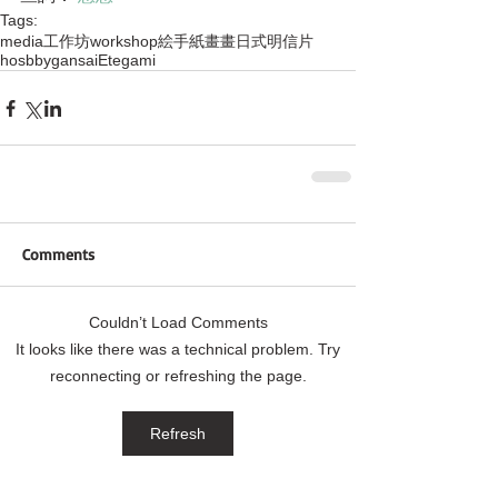
Tags:
media
工作坊
workshop
絵手紙
畫畫
日式明信片
hosbby
gansai
Etegami
Comments
Couldn’t Load Comments
It looks like there was a technical problem. Try
reconnecting or refreshing the page.
Refresh