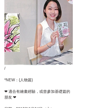
/
*NEW：{人物篇}
❤ 適合有繪畫經驗，或曾參加基礎篇的
朋友 ❤