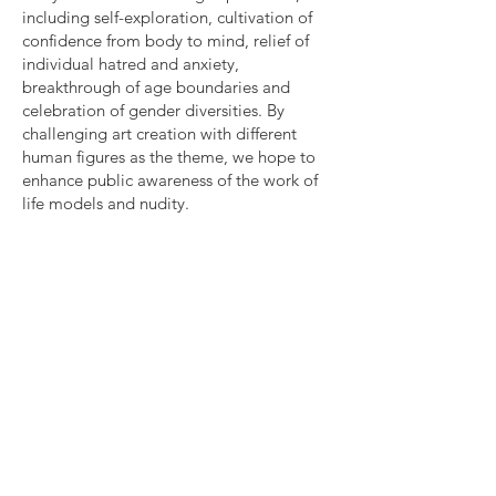
including self-exploration, cultivation of
confidence from body to mind, relief of
individual hatred and anxiety,
breakthrough of age boundaries and
celebration of gender diversities. By
challenging art creation with different
human figures as the theme, we hope to
enhance public awareness of the work of
life models and nudity.
Body Fest believes, “Every Body is
Awesome.” Visit Body Fest to see the
unseen.
參展模特兒
Ah Lok @nodefchilok / 阿怡 / Albert
@albert_siuming / Carol / Chris
@chrisyau20022002 / Denise / 小豬
@arita.haruyuki2039 / Kathy / Lesshunter
@lesshunter.tattoo / Nujande @nujande /