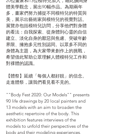
20位畫家和13位模特兒加入，藉此擴闊身
體美學觀念，展出90幅作品。為期兩年
多，畫家們努力捕捉不同模特兒的特質與
美，展示出藝術家與模特兒的視覺對話。
展覽亦包括模特兒訪問，分享他們對身體
的看法：自我探索、從身體到心靈的自信
建立、淡化自身的厭惡與焦慮、突破年齡
界限、擁抱多元性別認同。以眾多不同的
身體為主題，為大家帶來創作上的挑戰，
希望借此幫助公眾理解人體模特兒工作和
對祼體的認識。
【體祭】延續「每個人都好靚」的信念。
走進體祭，讓我們看見看不見的。
""Body Fest 2020: Our Models"" presents
90 life drawings by 20 local painters and
13 models with an aim to broaden the
aesthetic repertoire of the body. This
exhibition features interviews of the
models to unfold their perspectives of the
body and their modeling experiences,