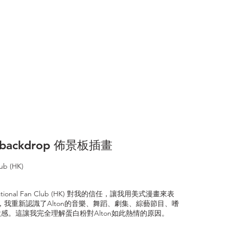
ay backdrop 佈景板插畫
lub (HK)
ational Fan Club (HK) 對我的信任，讓我用美式漫畫來表
程中，我重新認識了Alton的音樂、舞蹈、劇集、綜藝節目、嗜
感。這讓我完全理解蛋白粉對Alton如此熱情的原因。